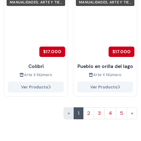
MANUALIDADES, ARTE Y TIEMPO LIBRE
MANUALIDADES, ARTE Y TIEMPO LIBRE
$17.000
$17.000
Colibrí
Pueblo en orilla del lago
Arte X Número
Arte X Número
Ver Producto
Ver Producto
Sig
«
1
2
3
4
5
»