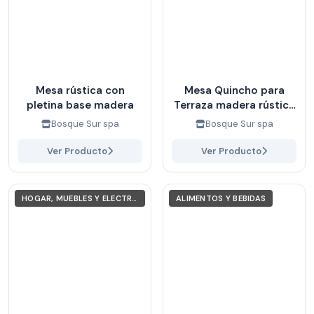
Mesa rústica con
Mesa Quincho para
pletina base madera
Terraza madera rústica
con dos bancas
Bosque Sur spa
Bosque Sur spa
laterales
Ver Producto
Ver Producto
HOGAR, MUEBLES Y ELECTRODOMÉSTICOS
ALIMENTOS Y BEBIDAS