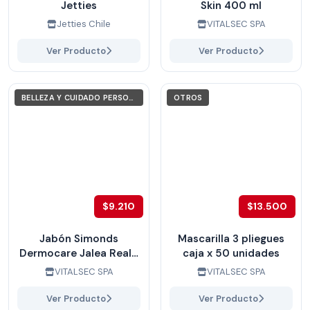
Jetties
Skin 400 ml
Jetties Chile
VITALSEC SPA
Ver Producto
Ver Producto
BELLEZA Y CUIDADO PERSONAL
OTROS
$9.210
$13.500
Jabón Simonds
Mascarilla 3 pliegues
Dermocare Jalea Real 1
caja x 50 unidades
Litro caja x 6 unidades
VITALSEC SPA
VITALSEC SPA
Ver Producto
Ver Producto