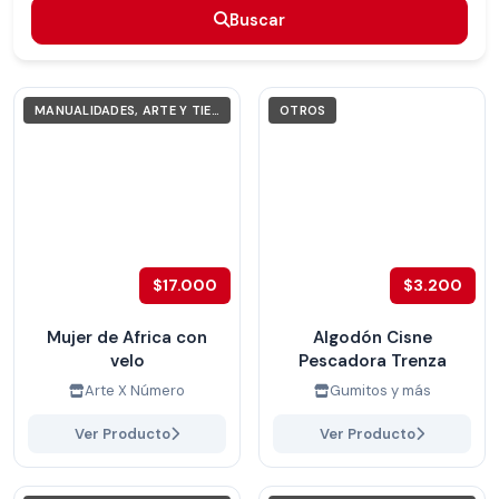
Buscar
Buscar
MANUALIDADES, ARTE Y TIEMPO LIBRE
OTROS
$17.000
$3.200
Mujer de Africa con
Algodón Cisne
velo
Pescadora Trenza
Arte X Número
Gumitos y más
Ver Producto
Ver Producto