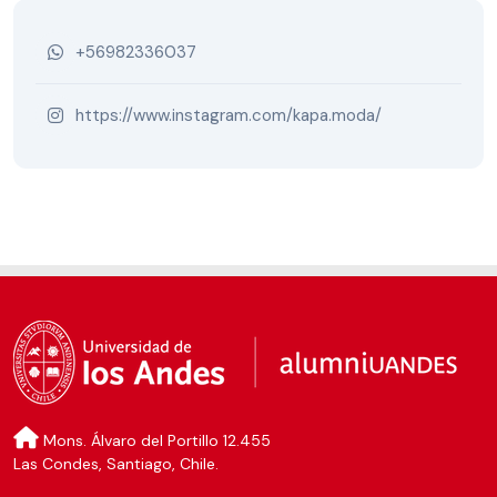
+56982336037
https://www.instagram.com/kapa.moda/
Mons. Álvaro del Portillo 12.455
Las Condes, Santiago, Chile.