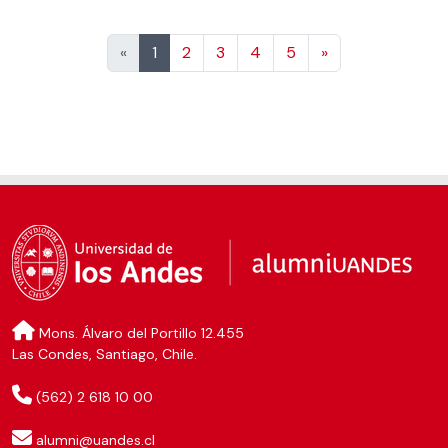
Siguiente
«
1
2
3
4
5
»
Mons. Álvaro del Portillo 12.455
Las Condes, Santiago, Chile.
(562) 2 618 10 00
alumni@uandes.cl