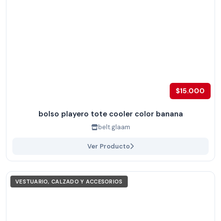
$15.000
bolso playero tote cooler color banana
belt.glaam
Ver Producto
VESTUARIO, CALZADO Y ACCESORIOS