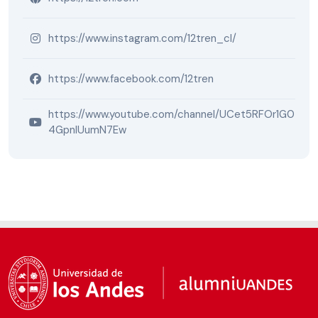
https://www.instagram.com/12tren_cl/
https://www.facebook.com/12tren
https://www.youtube.com/channel/UCet5RFOr1G0
4GpnlUumN7Ew