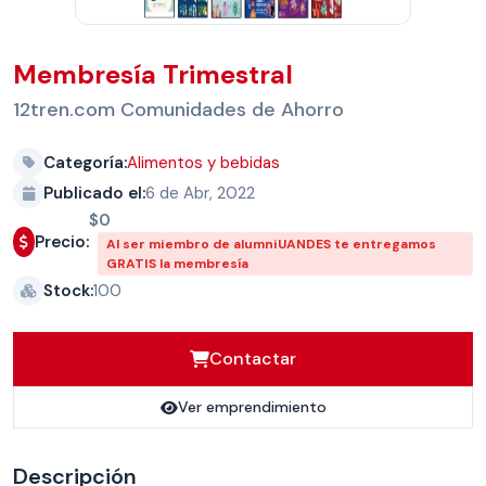
Membresía Trimestral
12tren.com Comunidades de Ahorro
Categoría:
Alimentos y bebidas
Publicado el:
6 de Abr, 2022
$0
Precio:
Al ser miembro de alumniUANDES te entregamos
GRATIS la membresía
Stock:
100
Contactar
Ver emprendimiento
Descripción