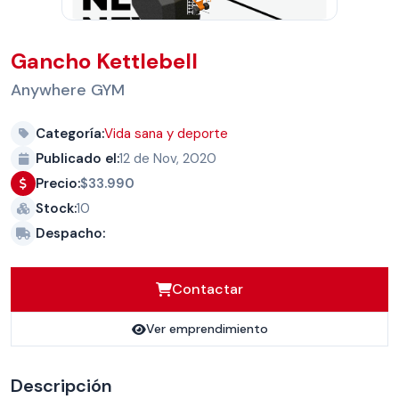
Gancho Kettlebell
Anywhere GYM
Categoría:
Vida sana y deporte
Publicado el:
12 de Nov, 2020
Precio:
$33.990
Stock:
10
Despacho:
Contactar
Ver emprendimiento
Descripción