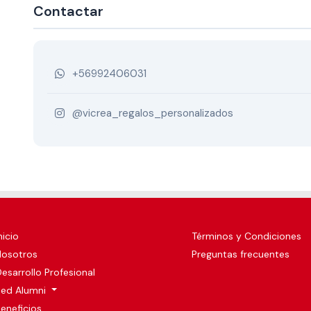
Contactar
+56992406031
@vicrea_regalos_personalizados
nicio
Términos y Condiciones
Nosotros
Preguntas frecuentes
esarrollo Profesional
Red Alumni
eneficios