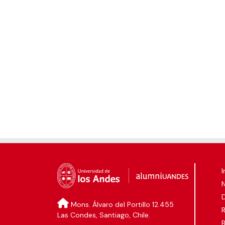
I
D
Mons. Álvaro del Portillo 12.455
Las Condes, Santiago, Chile.
B