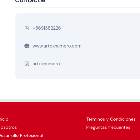
Contactar
+5691382226
www.artexnumero.com
artexnumero
nicio
Términos y Condiciones
Nosotros
Preguntas frecuentes
esarrollo Profesional