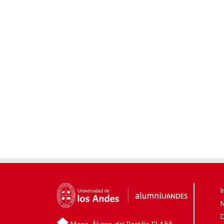
I
D
Mons. Álvaro del Portillo 12.455