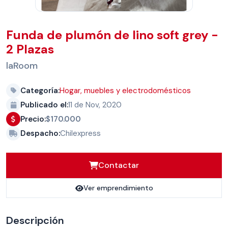
Funda de plumón de lino soft grey -
2 Plazas
laRoom
Categoría:
Hogar, muebles y electrodomésticos
Publicado el:
11 de Nov, 2020
Precio:
$170.000
Despacho:
Chilexpress
Contactar
Ver emprendimiento
Descripción