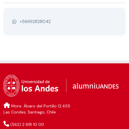
+56992828042
Mons. Álvaro del Portillo 12.455
Las Condes, Santiago, Chile.
(562) 2 618 10 00