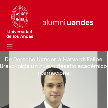
Alumniuandes fue anfitrión del VI
o
Congreso University Employment Lab
Chile 2026