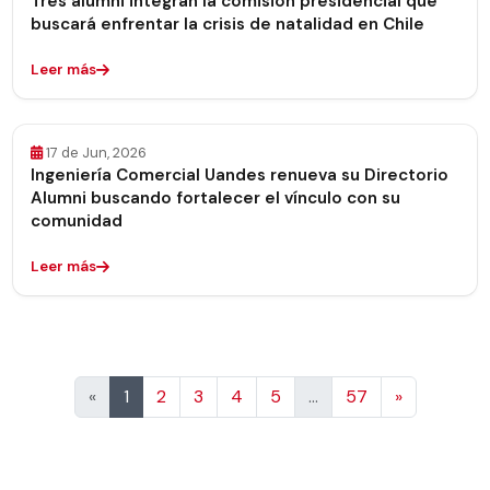
Tres alumni integran la comisión presidencial que
buscará enfrentar la crisis de natalidad en Chile
Leer más
17 de Jun, 2026
Ingeniería Comercial Uandes renueva su Directorio
Alumni buscando fortalecer el vínculo con su
comunidad
Leer más
Siguiente
«
1
2
3
4
5
…
57
»