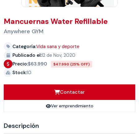
Mancuernas Water Refillable
Anywhere GYM
Categoría:
Vida sana y deporte
Publicado el:
12 de Nov, 2020
$63.990
Precio:
$47.990 (25% OFF)
Stock:
10
Contactar
Ver emprendimiento
Descripción