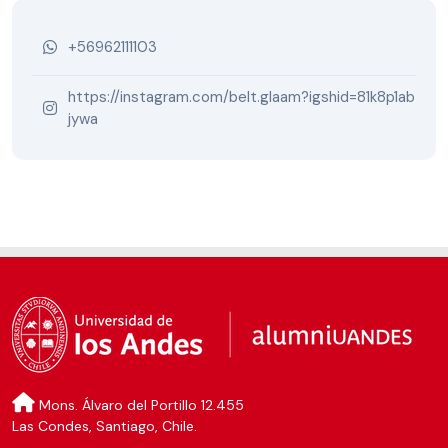
+56962111103
https://instagram.com/belt.glaam?igshid=81k8p1ab
jywa
Mons. Álvaro del Portillo 12.455
Las Condes, Santiago, Chile.