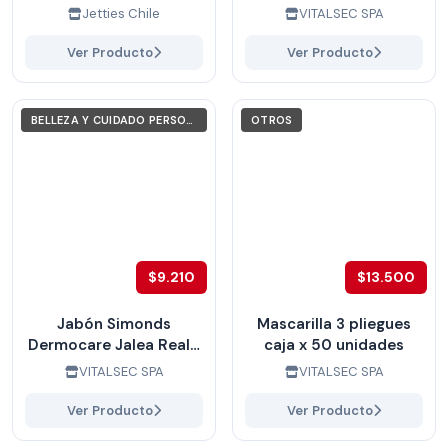
Jetties Chile
VITALSEC SPA
Ver Producto
Ver Producto
BELLEZA Y CUIDADO PERSONAL
OTROS
$9.210
$13.500
Jabón Simonds
Mascarilla 3 pliegues
Dermocare Jalea Real 1
caja x 50 unidades
Litro caja x 6 unidades
VITALSEC SPA
VITALSEC SPA
Ver Producto
Ver Producto