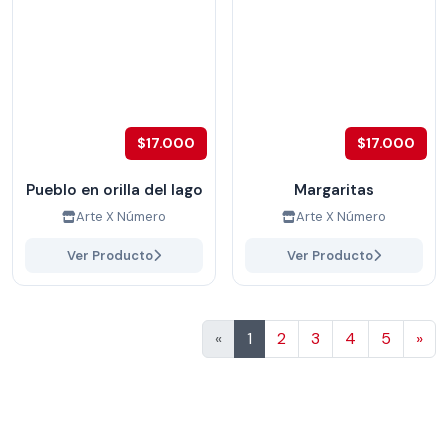
$17.000
$17.000
Pueblo en orilla del lago
Margaritas
Arte X Número
Arte X Número
Ver Producto
Ver Producto
Sig
«
1
2
3
4
5
»