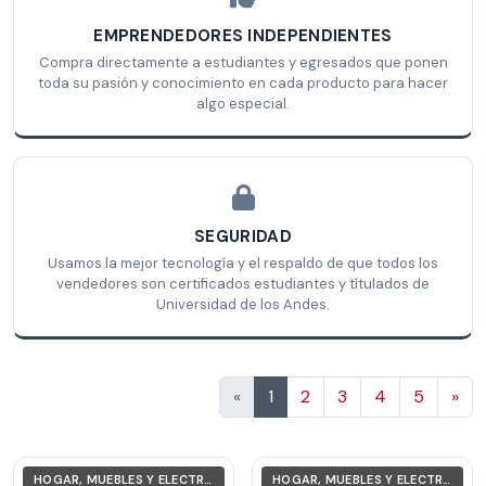
EMPRENDEDORES INDEPENDIENTES
Compra directamente a estudiantes y egresados que ponen
toda su pasión y conocimiento en cada producto para hacer
algo especial.
SEGURIDAD
Usamos la mejor tecnología y el respaldo de que todos los
vendedores son certificados estudiantes y títulados de
Universidad de los Andes.
Sig
«
1
2
3
4
5
»
HOGAR, MUEBLES Y ELECTRODOMÉSTICOS
HOGAR, MUEBLES Y ELECTRODOMÉSTICOS