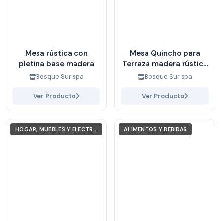
Mesa rústica con
Mesa Quincho para
pletina base madera
Terraza madera rústica
con dos bancas
Bosque Sur spa
Bosque Sur spa
laterales
Ver Producto
Ver Producto
HOGAR, MUEBLES Y ELECTRODOMÉSTICOS
ALIMENTOS Y BEBIDAS