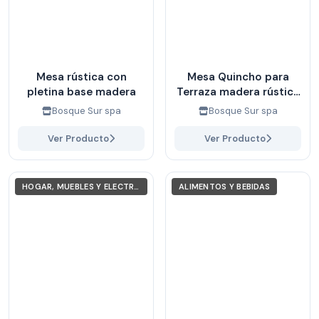
Mesa rústica con
Mesa Quincho para
pletina base madera
Terraza madera rústica
con dos bancas
Bosque Sur spa
Bosque Sur spa
laterales
Ver Producto
Ver Producto
HOGAR, MUEBLES Y ELECTRODOMÉSTICOS
ALIMENTOS Y BEBIDAS