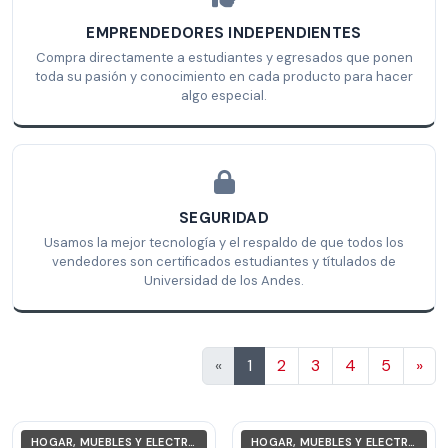
EMPRENDEDORES INDEPENDIENTES
Compra directamente a estudiantes y egresados que ponen
toda su pasión y conocimiento en cada producto para hacer
algo especial.
SEGURIDAD
Usamos la mejor tecnología y el respaldo de que todos los
vendedores son certificados estudiantes y títulados de
Universidad de los Andes.
Sig
«
1
2
3
4
5
»
HOGAR, MUEBLES Y ELECTRODOMÉSTICOS
HOGAR, MUEBLES Y ELECTRODOMÉSTICOS