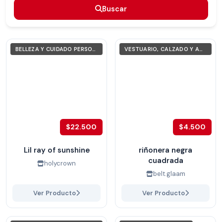
Buscar
Buscar
BELLEZA Y CUIDADO PERSONAL
VESTUARIO, CALZADO Y ACCESORIOS
$22.500
$4.500
Lil ray of sunshine
riñonera negra
cuadrada
holycrown
belt.glaam
Ver Producto
Ver Producto