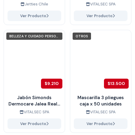
Jetties Chile
VITALSEC SPA
Ver Producto
Ver Producto
BELLEZA Y CUIDADO PERSONAL
OTROS
$9.210
$13.500
Jabón Simonds
Mascarilla 3 pliegues
Dermocare Jalea Real 1
caja x 50 unidades
Litro caja x 6 unidades
VITALSEC SPA
VITALSEC SPA
Ver Producto
Ver Producto