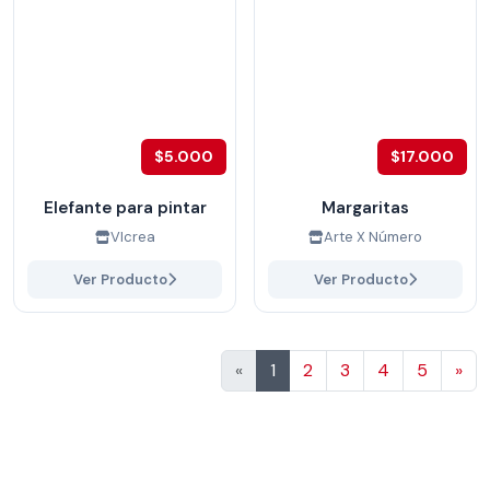
$5.000
$17.000
Elefante para pintar
Margaritas
VIcrea
Arte X Número
Ver Producto
Ver Producto
Sig
«
1
2
3
4
5
»