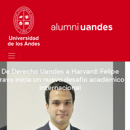
Alumniuandes fue anfitrión del VI
Congreso University Employment Lab
Chile 2026