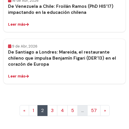
16 de Abr, 2026
De Venezuela a Chile: Froilán Ramos (PhD HIS’17)
impactando en la educación chilena
Leer más
9 de Abr, 2026
De Santiago a Londres: Mareida, el restaurante
chileno que impulsa Benjamín Figari (DER’13) en el
corazón de Europa
Leer más
Anterior
Siguiente
«
1
2
3
4
5
…
57
»