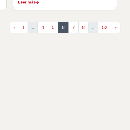
Leer más
Anterior
Siguie
«
1
…
4
5
6
7
8
…
52
»