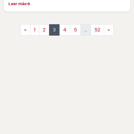
Leer más
Anterior
Siguiente
«
1
2
3
4
5
…
52
»