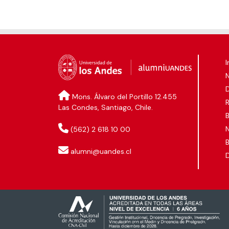
I
D
Mons. Álvaro del Portillo 12.455
Las Condes, Santiago, Chile.
B
N
(562) 2 618 10 00
B
alumni@uandes.cl