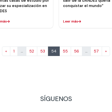
intas casas de estudio por
salir de la UANDES quería
izar su especialización en
conquistar el mundo”
DES
 más
Leer más
Anterior
Si
«
1
…
52
53
54
55
56
…
57
»
SÍGUENOS