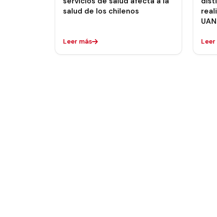
servicios de salud afecta a la
dist
salud de los chilenos
real
UAN
Leer más
Leer