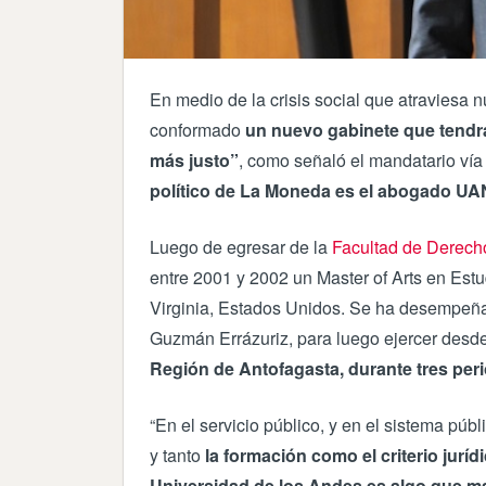
En medio de la crisis social que atraviesa n
conformado
un nuevo gabinete que tendrá
más justo”
, como señaló el mandatario vía 
político de La Moneda es el abogado UA
Luego de egresar de la
Facultad de Derech
entre 2001 y 2002 un Master of Arts en Estud
Virginia, Estados Unidos. Se ha desempeña
Guzmán Errázuriz, para luego ejercer desd
Región de Antofagasta, durante tres per
“En el servicio público, y en el sistema públ
y tanto
la formación como el criterio jur
Universidad de los Andes es algo que ma