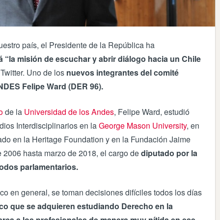
uestro país, el Presidente de la República ha
 “la misión de escuchar y abrir diálogo hacia un Chile
Twitter. Uno de los
nuevos integrantes del comité
NDES Felipe Ward (DER 96).
o
de la
Universidad de los Andes
, Felipe Ward, estudió
ios Interdisciplinarios en la
George Mason University
, en
do en la Heritage Foundation y en la Fundación Jaime
e 2006 hasta marzo de 2018, el cargo de
diputado por la
iodos parlamentarios.
ico en general, se toman decisiones difíciles todos los días
ídico que se adquieren estudiando Derecho en la
rca a los profesionales de manera muy nítida en ese