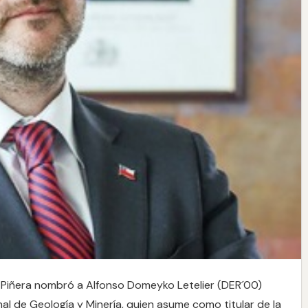
n Piñera nombró a Alfonso Domeyko Letelier (DER´00)
al de Geología y Minería, quien asume como titular de la