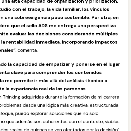
 una alta capacidad de organización y priorización,
io con el trabajo, la vida familiar, los vínculos
en una sobreexigencia poco sostenible. Por otra, en
dero que el sello
ADS
me entrega una perspectiva
ite evaluar las decisiones considerando múltiples
de la rentabilidad inmediata, incorporando impactos
onales”
, comenta.
do la capacidad de empatizar y ponerse en el lugar
mienta clave para comprender los contenidos
a me permite ir más allá del análisis técnico o
e la experiencia real de las personas
 Thinking adquiridas durante la formación de mi carrera
problemas desde una lógica más creativa, estructurada
enfoque, puedo explorar soluciones que no solo
ino que además son coherentes con el contexto, viables
ades reales de quienes se ven afectados por la decisión”,