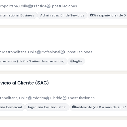
ropolitana, Chile
Práctica
1 postulaciones
International Business
Administración de Servicios
Sin experiencia (de 0
n Metropolitana, Chile
Profesional
0 postulaciones
experiencia (de 0 a 2 años de experiencia)
Inglés
vicio al Cliente (SAC)
opolitana, Chile
Práctica
Híbrido
0 postulaciones
ería Comercial
Ingeniería Civil Industrial
Indiferente (de 0 a más de 20 añ