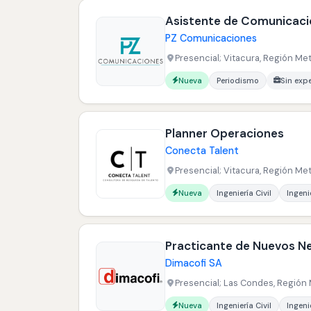
Asistente de Comunicacio
PZ Comunicaciones
Presencial; Vitacura, Región Met
Carreras buscadas:
Nueva
Periodismo
Sin exp
Planner Operaciones
Conecta Talent
Presencial; Vitacura, Región Met
Carreras buscadas:
Idiomas buscados:
Nueva
Ingeniería Civil
Ingeni
Practicante de Nuevos N
Dimacofi SA
Presencial; Las Condes, Región 
Carreras buscadas:
Nueva
Ingeniería Civil
Ingeni