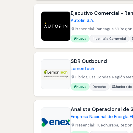
Ejecutivo Comercial - Ra
Autofin S.A.
Presencial; Rancagua, VI Región 
Carreras buscadas:
Nueva
Ingeniería Comercial
SDR Outbound
LemonTech
Híbrida; Las Condes, Región Metr
Carreras buscadas:
Nueva
Derecho
Junior (de
Analista Operacional de 
Empresa Nacional de Energía E
Presencial; Huechuraba, Región 