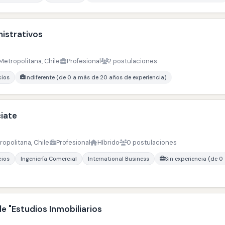
nistrativos
Metropolitana, Chile
Profesional
2 postulaciones
cios
Indiferente (de 0 a más de 20 años de experiencia)
iate
ropolitana, Chile
Profesional
Híbrido
0 postulaciones
cios
Ingeniería Comercial
International Business
Sin experiencia (de 0
de "Estudios Inmobiliarios