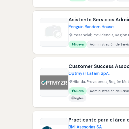
Asistente Servicios Admi
Penguin Random House
Presencial; Providencia, Región 
Carreras buscadas:
Nueva
Administración de Servi
Customer Success Assoc
Optmyzr Latam SpA.
Híbrida; Providencia, Región Met
Carreras buscadas:
Idiomas buscados:
Nueva
Administración de Servi
Inglés
Practicante para el área 
BMI Asesorias SA