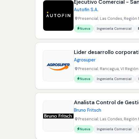
Ejecutivo Comercial - Sa
Autofin S.A.
Presencial; Las Condes, Región 
Carreras buscadas:
Nueva
Ingeniería Comercial
Lider desarrollo corporat
Agrosuper
Presencial; Rancagua, VI Región 
Carreras buscadas:
Nueva
Ingeniería Comercial
Analista Control de Gest
Bruno Fritsch
Presencial; Las Condes, Región 
Carreras buscadas:
Nueva
Ingeniería Comercial