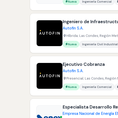
Carreras buscadas:
Nueva
Ingeniería Comercial
Ingeniero de Infraestruc
Autofin S.A.
Híbrida; Las Condes, Región Metr
Carreras buscadas:
Nueva
Ingeniería Civil Industrial
Ejecutivo Cobranza
Autofin S.A.
Presencial; Las Condes, Región 
Carreras buscadas:
Nueva
Ingeniería Comercial
Especialista Desarrollo R
Empresa Nacional de Energía E