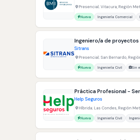
Presencial; Vitacura, Región Met
Carreras buscadas:
Nueva
Ingeniería Comercial
Ingeniero/a de proyectos
Sitrans
Presencial; San Bernardo, Regió
Carreras buscadas:
Idiomas buscados:
Nueva
Ingeniería Civil
Sin 
Práctica Profesional - Ser
Help Seguros
Híbrida; Las Condes, Región Metr
Carreras buscadas:
Nueva
Ingeniería Civil
Ingeni