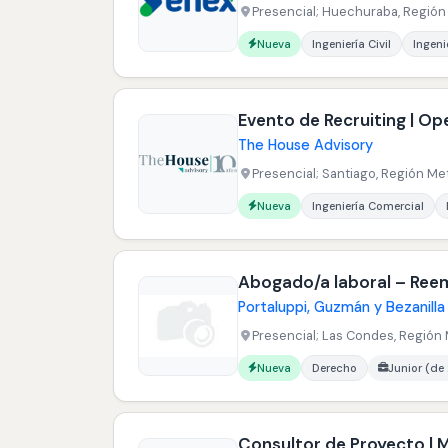
Presencial; Huechuraba, Región 
Carreras buscadas:
Nueva
Ingeniería Civil
Ingenie
Evento de Recruiting | O
The House Advisory
Presencial; Santiago, Región Met
Carreras buscadas:
Nueva
Ingeniería Comercial
Abogado/a laboral – Reem
Portaluppi, Guzmán y Bezanilla
Presencial; Las Condes, Región 
Carreras buscadas:
Nueva
Derecho
Junior (de
Consultor de Proyecto | M