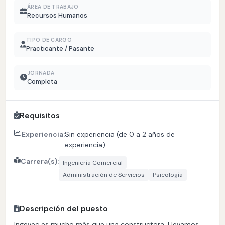
ÁREA DE TRABAJO
Recursos Humanos
TIPO DE CARGO
Practicante / Pasante
JORNADA
Completa
Requisitos
Experiencia:
Sin experiencia (de 0 a 2 años de
experiencia)
Carrera(s):
Ingeniería Comercial
Administración de Servicios
Psicología
Descripción del puesto
Ingevec es mucho más que una constructora. Llevamos