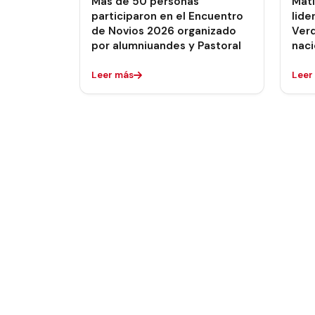
Más de 50 personas
Matí
participaron en el Encuentro
lide
de Novios 2026 organizado
Verd
por alumniuandes y Pastoral
naci
Leer más
Leer