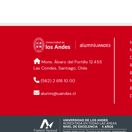
I
D
Mons. Álvaro del Portillo 12.455
Las Condes, Santiago, Chile.
B
N
(562) 2 618 10 00
B
alumni@uandes.cl