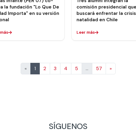
as Infante (PER'07) co-
Tres alumni integran la
ra la fundación "Lo Que De
comisión presidencial qu
ad Importa" en su versión
buscará enfrentar la crisi
onal
natalidad en Chile
 más
Leer más
Siguiente
«
1
2
3
4
5
…
57
»
SÍGUENOS