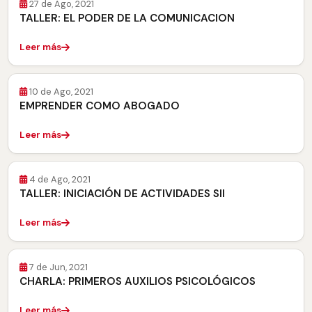
27 de Ago, 2021
TALLER: EL PODER DE LA COMUNICACION
Leer más
WEBINARS, CHARLAS Y COLOQUIOS EN VIVO
10 de Ago, 2021
EMPRENDER COMO ABOGADO
Leer más
WEBINARS, CHARLAS Y COLOQUIOS EN VIVO
4 de Ago, 2021
TALLER: INICIACIÓN DE ACTIVIDADES SII
Leer más
WEBINARS, CHARLAS Y COLOQUIOS EN VIVO
7 de Jun, 2021
CHARLA: PRIMEROS AUXILIOS PSICOLÓGICOS
Leer más