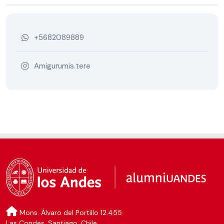
+5682089889
Amigurumis.tere
Mons. Álvaro del Portillo 12.455
Las Condes, Santiago, Chile.