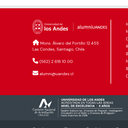
I
D
Mons. Álvaro del Portillo 12.455
Las Condes, Santiago, Chile.
B
N
(562) 2 618 10 00
B
alumni@uandes.cl