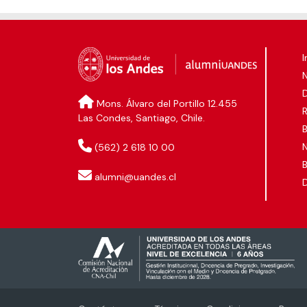
I
D
Mons. Álvaro del Portillo 12.455
Las Condes, Santiago, Chile.
B
N
(562) 2 618 10 00
B
alumni@uandes.cl