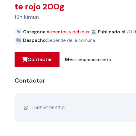
te rojo 200g
fün kimün
Categoría:
Alimentos y bebidas
Publicado el:
20 d
Despacho:
Depende de la comuna
Contactar
Ver emprendimiento
Contactar
+56950064352