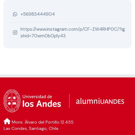
+56983444904
https://www.instagram.com/p/CF-ZW4RHP0C/?ig
shid=70wm0b0p1y43
Mons. Álvaro del Portillo 12.455
Las Condes, Santiago, Chile.