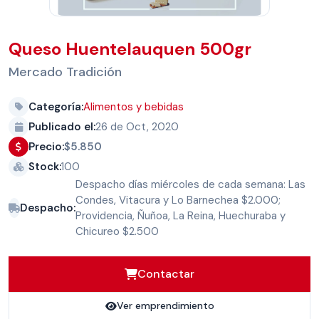
Queso Huentelauquen 500gr
Mercado Tradición
Categoría:
Alimentos y bebidas
Publicado el:
26 de Oct, 2020
Precio:
$5.850
Stock:
100
Despacho días miércoles de cada semana: Las
Condes, Vitacura y Lo Barnechea $2.000;
Despacho:
Providencia, Ñuñoa, La Reina, Huechuraba y
Chicureo $2.500
Contactar
Ver emprendimiento