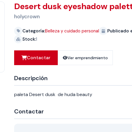
Desert dusk eyeshadow palet
holycrown
Categoría:
Belleza y cuidado personal
Publicado e
Stock:
1
Contactar
Ver emprendimiento
Descripción
paleta Desert dusk de huda beauty
Contactar