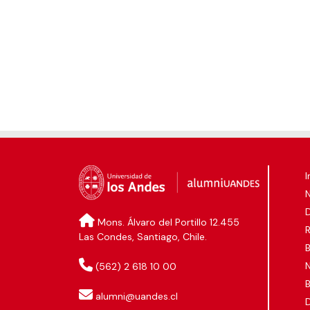
I
D
Mons. Álvaro del Portillo 12.455
Las Condes, Santiago, Chile.
B
N
(562) 2 618 10 00
B
alumni@uandes.cl