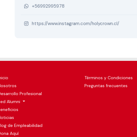
+56992995978
https://www.instagram.com/holycrown.cl/
nicio
Términos y Condiciones
Nosotros
Preguntas frecuentes
esarrollo Profesional
Red Alumni
eneficios
oticias
log de Empleabilidad
Dona Aquí