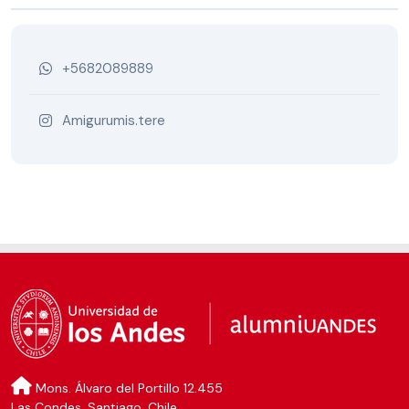
+5682089889
Amigurumis.tere
Mons. Álvaro del Portillo 12.455
Las Condes, Santiago, Chile.