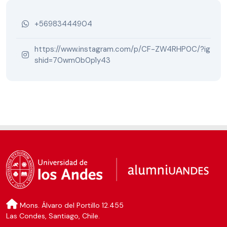
+56983444904
https://www.instagram.com/p/CF-ZW4RHP0C/?ig
shid=70wm0b0p1y43
Mons. Álvaro del Portillo 12.455
Las Condes, Santiago, Chile.