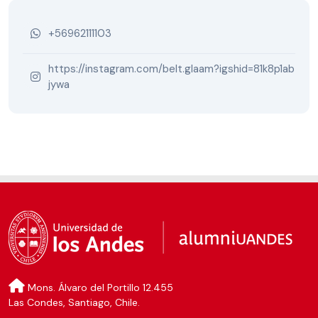
+56962111103
https://instagram.com/belt.glaam?igshid=81k8p1ab
jywa
Mons. Álvaro del Portillo 12.455
Las Condes, Santiago, Chile.