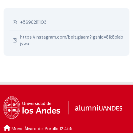
+56962111103
https://instagram.com/belt.glaam?igshid=81k8p1ab
jywa
Mons. Álvaro del Portillo 12.455