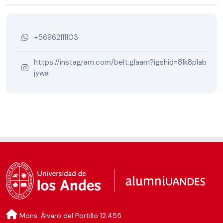
+56962111103
https://instagram.com/belt.glaam?igshid=81k8p1ab
jywa
Mons. Álvaro del Portillo 12.455