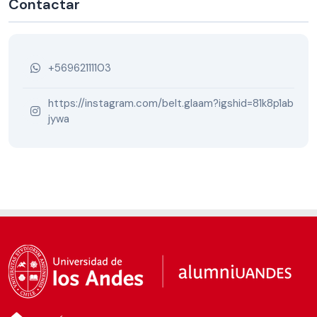
Contactar
+56962111103
https://instagram.com/belt.glaam?igshid=81k8p1ab
jywa