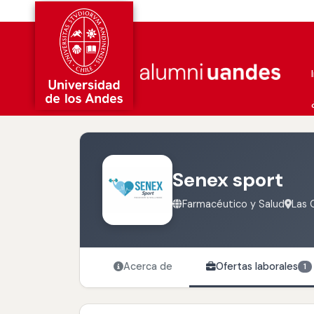
Senex sport
Farmacéutico y Salud
Las 
Acerca de
Ofertas laborales
1