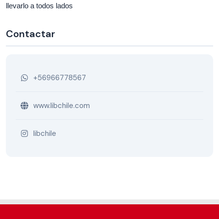
llevarlo a todos lados
Contactar
+56966778567
www.libchile.com
libchile