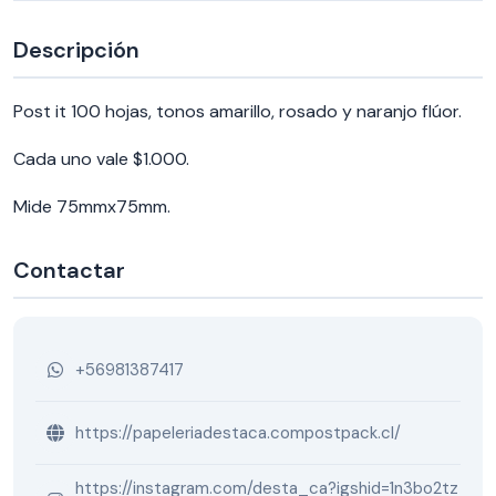
Descripción
Post it 100 hojas, tonos amarillo, rosado y naranjo flúor.
Cada uno vale $1.000.
Mide 75mmx75mm.
Contactar
+56981387417
https://papeleriadestaca.compostpack.cl/
https://instagram.com/desta_ca?igshid=1n3bo2tz