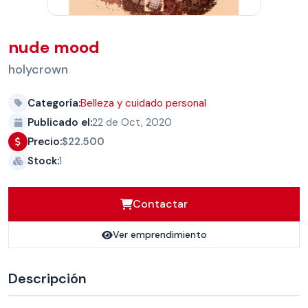
nude mood
holycrown
Categoría:
Belleza y cuidado personal
Publicado el:
22 de Oct, 2020
Precio:
$22.500
Stock:
1
Contactar
Ver emprendimiento
Descripción