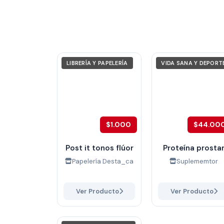
LIBRERÍA Y PAPELERÍA
VIDA SANA Y DEPORT
$1.000
$44.00
Post it tonos flúor
Proteína prosta
Papelería Desta_ca
Suplememtor
Ver Producto
Ver Producto