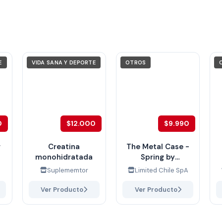
E
VIDA SANA Y DEPORTE
OTROS
0
$12.000
$9.990
r
Creatina
The Metal Case -
monohidratada
Spring by
@polailustra
Suplememtor
Limited Chile SpA
Ver Producto
Ver Producto