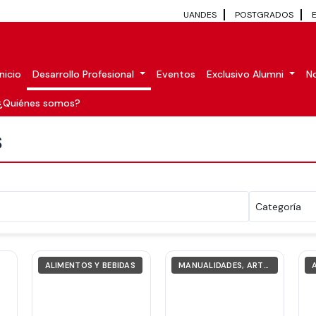
UANDES
POSTGRADOS
Inicio
Desarrollo Profesional
Eventos
Exclusivo Alumni
No
¿Quiénes somos?
S
ALIMENTOS Y BEBIDAS
MANUALIDADES, ARTE Y TIEMPO LIBRE