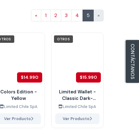
Anterior
«
1
2
3
4
5
»
OTROS
OTROS
CONTÁCTANOS
$14.990
$15.990
Colors Edition -
Limited Wallet -
Yellow
Classic Dark-
Brown
Limited Chile SpA
Limited Chile SpA
Ver Producto
Ver Producto