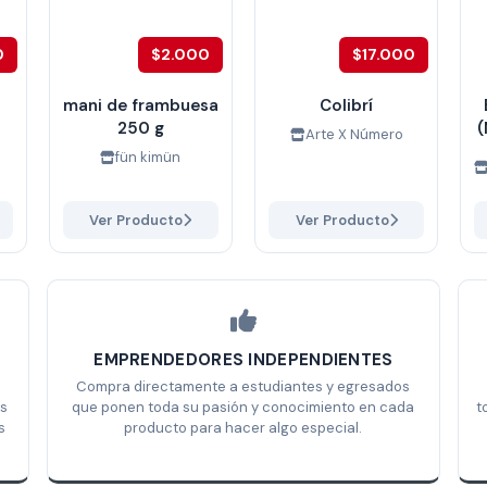
0
$2.000
$17.000
mani de frambuesa
Colibrí
250 g
Arte X Número
fün kimün
Ver Producto
Ver Producto
EMPRENDEDORES INDEPENDIENTES
Compra directamente a estudiantes y egresados
s
que ponen toda su pasión y conocimiento en cada
t
s
producto para hacer algo especial.