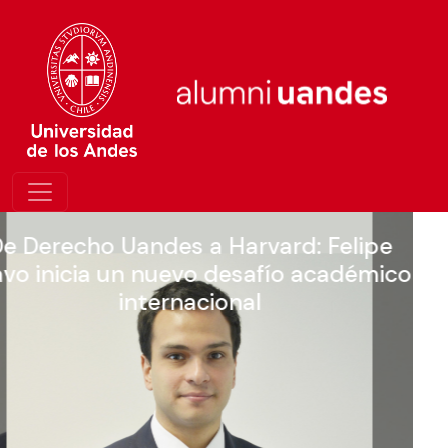
Alumniuandes fue anfitrión del VI
co
Congreso University Employment La
Chile 2026