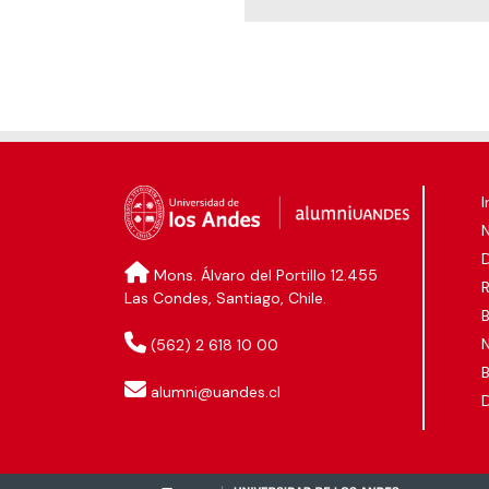
I
D
Mons. Álvaro del Portillo 12.455
Las Condes, Santiago, Chile.
B
N
(562) 2 618 10 00
B
alumni@uandes.cl