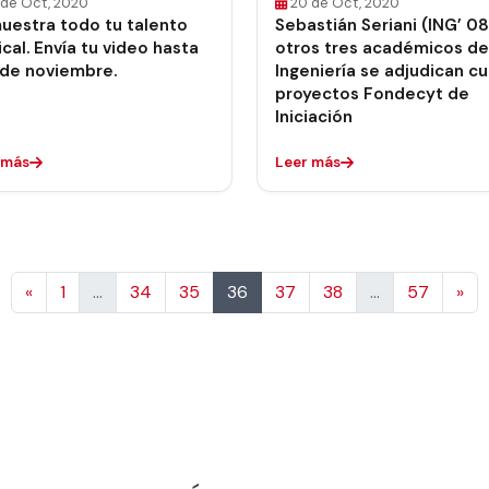
 de Oct, 2020
20 de Oct, 2020
estra todo tu talento
Sebastián Seriani (ING’ 08
cal. Envía tu video hasta
otros tres académicos de
 de noviembre.
Ingeniería se adjudican c
proyectos Fondecyt de
Iniciación
 más
Leer más
Anterior
Sig
«
1
…
34
35
36
37
38
…
57
»