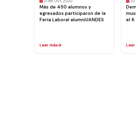
21 de Oct, 2020
20
Más de 450 alumnos y
Demu
egresados participaron de la
musi
Feria Laboral alumniUANDES
el 6
Leer más
Leer