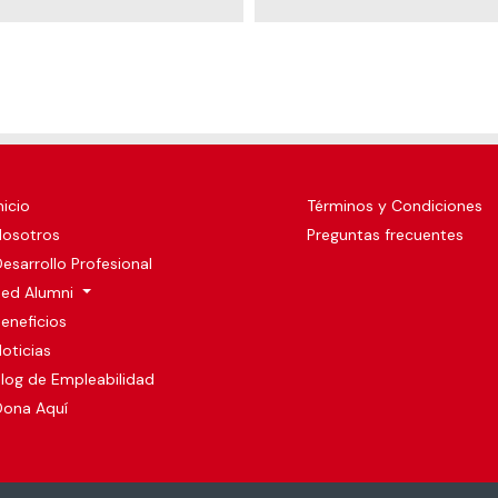
nicio
Términos y Condiciones
Nosotros
Preguntas frecuentes
esarrollo Profesional
Red Alumni
eneficios
oticias
log de Empleabilidad
Dona Aquí